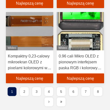
Najlepszą cenę
Najlepszą cenę
Wyświetlacz wysokiej
kwadratowego i
rozdzielczości
rozmiarem 0,96 cali
Wideo
Wideo
Kompaktny 0,23-calowy
0.96 cali Mikro OLED z
mikroekran OLED z
pionowym interfejsem
pixelami kolorowymi w
paska RGB i kolorowym
pionie RGB i
układem pikseli
Najlepszą cenę
Najlepszą cenę
maksymalną jasnością
10000 Cd/m2
1
2
3
4
5
6
7
8