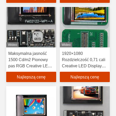
rozdzielczością
1920×1080
Wideo
Wideo
Maksymalna jasność
1920×1080
1500 Cd/m2 Pionowy
Rozdzielczość 0,71 cali
pas RGB Creative LED
Creative LED Display
Display Screen dla
Screen dla Twoich
Najlepszą cenę
Najlepszą cenę
wymagań klientów
wymagań