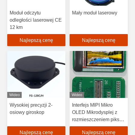
Moduł odczytu
Mały moduł laserowy
odległości laserowej CE
12 km
Najlepszą cenę
Najlepszą cenę
Wideo
Wideo
Wysokiej precyzji 2-
Interfejs MIPI Mikro
osiowy giroskop
OLED Mikrodysplej z
rozmieszczeniem pikseli
kolorowych Scalene
Najlepszą cenę
Najlepszą cenę
Hexagon i