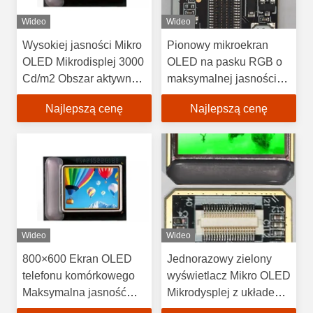
Wideo
Wideo
Wysokiej jasności Mikro
Pionowy mikroekran
OLED Mikrodisplej 3000
OLED na pasku RGB o
Cd/m2 Obszar aktywny
maksymalnej jasności
15.19mm×14.36mm
3000 Cd/m2 i obszarze
Najlepszą cenę
Najlepszą cenę
Pięćkolorowy układ
aktywnym 15,19 mm ×
pikseli
14,36 mm
Wideo
Wideo
800×600 Ekran OLED
Jednorazowy zielony
telefonu komórkowego
wyświetlacz Mikro OLED
Maksymalna jasność
Mikrodysplej z układem
3000 Cd/m2
pikseli koloru