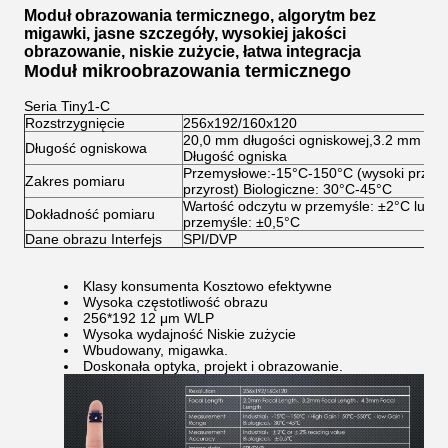
Moduł obrazowania termicznego, algorytm bez
migawki, jasne szczegóły, wysokiej jakości
obrazowanie, niskie zużycie, łatwa integracja
Moduł mikroobrazowania termicznego
Seria Tiny1-C
Rozstrzygnięcie
256x192/160x120
20,0 mm długości ogniskowej,3.2 mm dłu
Długość ogniskowa
Długość ogniska
Przemysłowe:-15°C-150°C (wysoki przyros
Zakres pomiaru
przyrost) Biologiczne: 30°C-45°C
Wartość odczytu w przemyśle: ±2°C lub 
Dokładność pomiaru
przemyśle: ±0,5°C
Dane obrazu Interfejs
SPI/DVP
Klasy konsumenta Kosztowo efektywne
Wysoka częstotliwość obrazu
256*192 12 μm WLP
Wysoka wydajność Niskie zużycie
Wbudowany, migawka.
Doskonała optyka, projekt i obrazowanie.