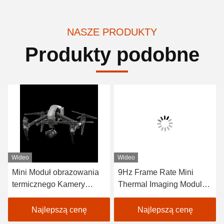
NASZE PRODUKTY
Produkty podobne
Wideo
Wideo
Mini Moduł obrazowania
9Hz Frame Rate Mini
termicznego Kamery
Thermal Imaging Module
termiczne o temperaturze
±2% Dokładność Zakres
ciała -20C 50C Prędkość
widmowy 8-14μm Do
Najlepszą cenę
Najlepszą cenę
klatki 9Hz dla
zastosowań