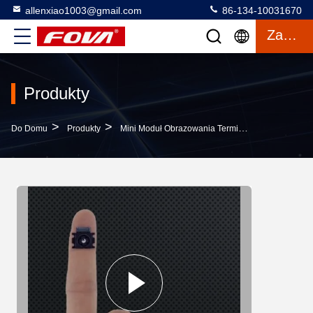
allenxiao1003@gmail.com
86-134-10031670
Zacytować
Produkty
>
>
>
Do Domu
Produkty
Mini Moduł Obrazowania Termicznego
Kamera