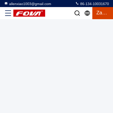
allenxiao1003@gmail.com
86-134-10031670
Komora mieszcząca się w trzech ośach symulator stołu
Zacytować
obrotowego symulator obrotowy pozycjonator spawania
Trójosiowy gramofon z komorą
2025-03-12
16 wyświetlenia