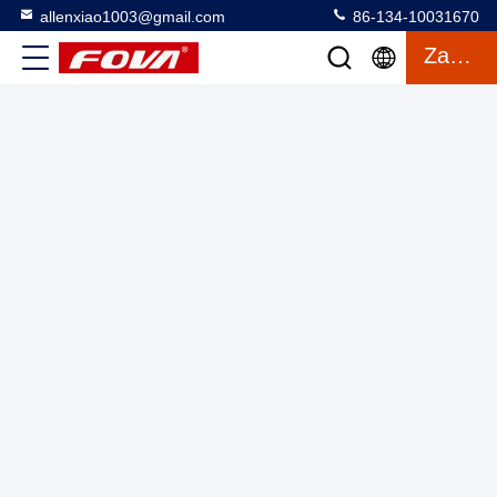
allenxiao1003@gmail.com
86-134-10031670
Zacytować
6V-24V zasilacz Mini Moduł obrazowania termicznego z
rozdzielczością 720×576 17,46°×13,14° pola widzenia i
interfejsem USB typu C
Mini Moduł obrazowania termicznego
2025-03-12