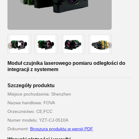
Moduł czujnika laserowego pomiaru odległości do
integracji z systemem
Szczegóły produktu
Miejsce pochodzenia: Shenzhen
Nazwa handlowa: FOVA
Orzecznictwo: CE;FCC
Numer modelu: YZT-CJ-0510A
Dokument:
Broszura produktu w wersji PDF