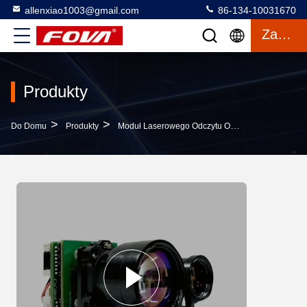
allenxiao1003@gmail.com
86-134-10031670
Zacytować
Produkty
>
>
>
Do Domu
Produkty
Moduł Laserowego Odczytu Odległości
Moduł