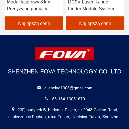
Moduł laserowy 8 km
DC9V Laser Range
Precyzyjne pomiary
Finder Module System
odległości,
fotoelektryczny Wykryć
rozpoznawanie i
odległość docelową 120
Najlepszą cenę
Najlepszą cenę
lokalizacja
g, pomiar odległości
laserowej
SHENZHEN FOVA TECHNOLOGY CO.,LTD
allenxiao1003@gmail.com
86-134-10031670
23F, budynek B, budynek Fujian, nr 2048 Caitian Road,
społeczność Fushan, ulica Futian, dzielnica Futian, Shenzhen