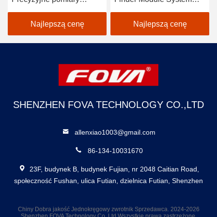
odległości,
fotoelektryczny Wykryć
rozpoznawanie i
odległość docelową 120
Najlepszą cenę
Najlepszą cenę
lokalizacja
g, pomiar odległości
laserowej
SHENZHEN FOVA TECHNOLOGY CO.,LTD
allenxiao1003@gmail.com
86-134-10031670
23F, budynek B, budynek Fujian, nr 2048 Caitian Road,
społeczność Fushan, ulica Futian, dzielnica Futian, Shenzhen
Chiny Dobra jakość Jednokręgowy zwrotnik Sprzedawca. 2024-2026
Shenzhen FOVA Technology Co.,Ltd Wszystkie prawa zastrzeżone.