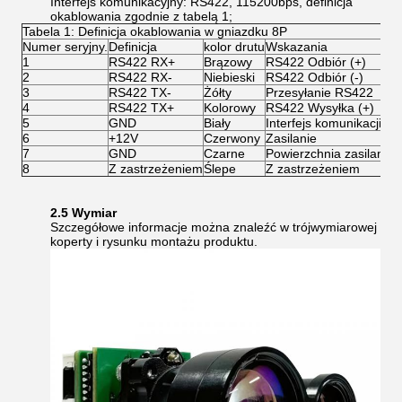
Interfejs komunikacyjny: RS422, 115200bps, definicja
okablowania zgodnie z tabelą 1;
Tabela 1: Definicja okablowania w gniazdku 8P
Numer seryjny.
Definicja
kolor drutu
Wskazania
1
RS422 RX+
Brązowy
RS422 Odbiór (+)
2
RS422 RX-
Niebieski
RS422 Odbiór (-)
3
RS422 TX-
Żółty
Przesyłanie RS422
4
RS422 TX+
Kolorowy
RS422 Wysyłka (+)
5
GND
Biały
Interfejs komunikacji G
6
+12V
Czerwony
Zasilanie
7
GND
Czarne
Powierzchnia zasilania
8
Z zastrzeżeniem
Ślepe
Z zastrzeżeniem
2.5 Wymiar
Szczegółowe informacje można znaleźć w trójwymiarowej
koperty i rysunku montażu produktu.