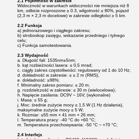
2.1 Pojemność w zakresie
Widoczność w warunkach widoczności nie mniejsza niż 8
km, odbicie rozproszone ≥ 0.3, wilgotność ≤ 80%, pojazd
(2,3 m × 2,3 m docelowe) w zakresie odległości ≥ 5 km.
2.2 Funkcja
a) jednorazowego i ciągłego zakresu;
b) stroboskop zasięgu, wskazanie przedniego i tylnego
celu;
c) Funkcja samotestowania.
2.3 Wydajność
a. Długość fali: 1535nm±5nm;
b. kąt rozbieżności lasera: ≤ 0,5 mrad;
c. ciągły zakres częstotliwości: regulowany od 1 do 10 Hz;
d. dokładność w zakresie: ≤ ± 2 m (RMS);
e. dokładność: ≥98%;
f. Minimalny zakres pomiaru: ≤ 20 m;
g. rozdzielczość w zakresie: ≤ 30 m (wielocelowa);
h. Napięcie zasilania: DC9V ~ 16V; (wykonalne)
i. Masa: ≤ 55 g;
j. Moc: średnie zużycie mocy ≤ 1,5 W (1 Hz działania),
maksymalne zużycie mocy ≤ 5 W;
k. Rozmiar: ≤55 mm × 41 mm × 26 mm;
l. Temperatura pracy: -40 °C do +60 °C;
m. Temperatura przechowywania: -50 °C ~ +70 °C;
2.4 Interfejs