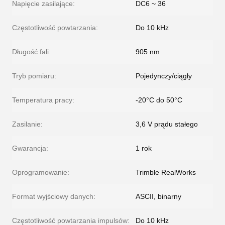
Napięcie zasilające:
DC6 ~ 36
Częstotliwość powtarzania:
Do 10 kHz
Długość fali:
905 nm
Tryb pomiaru:
Pojedynczy/ciągły
Temperatura pracy:
-20°C do 50°C
Zasilanie:
3,6 V prądu stałego
Gwarancja:
1 rok
Oprogramowanie:
Trimble RealWorks
Format wyjściowy danych:
ASCII, binarny
Częstotliwość powtarzania impulsów:
Do 10 kHz