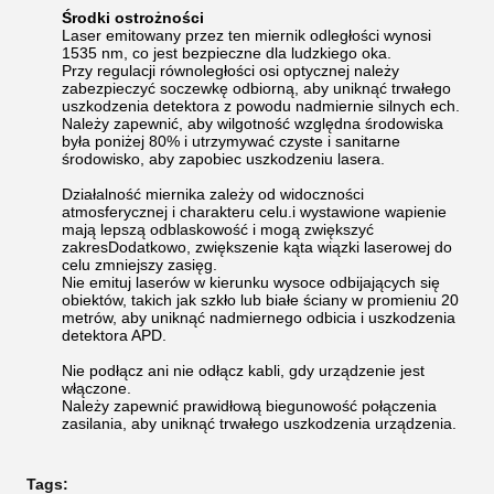
Środki ostrożności
Laser emitowany przez ten miernik odległości wynosi
1535 nm, co jest bezpieczne dla ludzkiego oka.
Przy regulacji równoległości osi optycznej należy
zabezpieczyć soczewkę odbiorną, aby uniknąć trwałego
uszkodzenia detektora z powodu nadmiernie silnych ech.
Należy zapewnić, aby wilgotność względna środowiska
była poniżej 80% i utrzymywać czyste i sanitarne
środowisko, aby zapobiec uszkodzeniu lasera.
Działalność miernika zależy od widoczności
atmosferycznej i charakteru celu.i wystawione wapienie
mają lepszą odblaskowość i mogą zwiększyć
zakresDodatkowo, zwiększenie kąta wiązki laserowej do
celu zmniejszy zasięg.
Nie emituj laserów w kierunku wysoce odbijających się
obiektów, takich jak szkło lub białe ściany w promieniu 20
metrów, aby uniknąć nadmiernego odbicia i uszkodzenia
detektora APD.
Nie podłącz ani nie odłącz kabli, gdy urządzenie jest
włączone.
Należy zapewnić prawidłową biegunowość połączenia
zasilania, aby uniknąć trwałego uszkodzenia urządzenia.
Tags: