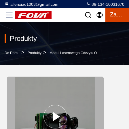
allenxiao1003@gmail.com
86-134-10031670
Zacytować
Produkty
>
>
>
Do Domu
Produkty
Moduł Laserowego Odczytu Odległości
Czujn