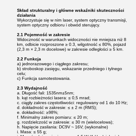
Skład strukturalny i główne wskaźniki skuteczności
działania
Wykorzystuje się w nim laser, system optyczny transmisji,
system optyczny odbioru i obwód sterujący.
2.1 Pojemność w zakresie
Widoczność w warunkach widoczności nie mniejsza niż 8
km, odbicie rozproszone ≥ 0.3, wilgotność ≤ 80%, pojazd
(2,3 m × 2,3 m docelowe) w zakresie odległości ≥ 5 km.
2.2 Funkcja
a) jednorazowego i ciągłego zakresu;
b) stroboskop zasięgu, wskazanie przedniego i tylnego
celu;
c) Funkcja samotestowania.
2.3 Wydajność
a. Długość fali: 1535nm±5nm;
b. kąt rozbieżności lasera: ≤ 0,5 mrad;
c. ciągły zakres częstotliwości: regulowany od 1 do 10 Hz;
d. dokładność w zakresie: ≤ ± 2 m (RMS);
e. dokładność: ≥98%;
f. Minimalny zakres pomiaru: ≤ 20 m;
g. rozdzielczość w zakresie: ≤ 30 m (wielocelowa);
h. Napięcie zasilania: DC9V ~ 16V; (wykonalne)
i. Masa: ≤ 55 g;