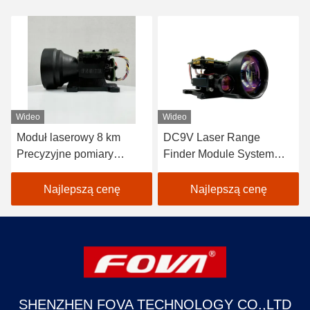
Wideo
Wideo
Moduł laserowy 8 km
DC9V Laser Range
Precyzyjne pomiary
Finder Module System
odległości,
fotoelektryczny Wykryć
rozpoznawanie i
odległość docelową 120
Najlepszą cenę
Najlepszą cenę
lokalizacja
g, pomiar odległości
laserowej
SHENZHEN FOVA TECHNOLOGY CO.,LTD