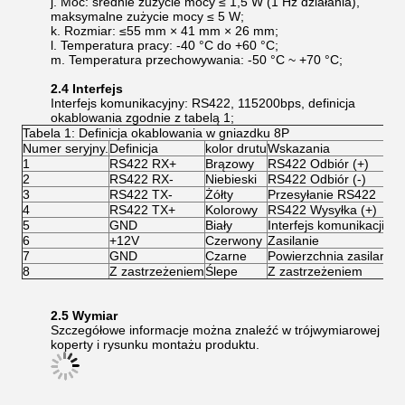
j. Moc: średnie zużycie mocy ≤ 1,5 W (1 Hz działania),
maksymalne zużycie mocy ≤ 5 W;
k. Rozmiar: ≤55 mm × 41 mm × 26 mm;
l. Temperatura pracy: -40 °C do +60 °C;
m. Temperatura przechowywania: -50 °C ~ +70 °C;
2.4 Interfejs
Interfejs komunikacyjny: RS422, 115200bps, definicja
okablowania zgodnie z tabelą 1;
Tabela 1: Definicja okablowania w gniazdku 8P
Numer seryjny.
Definicja
kolor drutu
Wskazania
1
RS422 RX+
Brązowy
RS422 Odbiór (+)
2
RS422 RX-
Niebieski
RS422 Odbiór (-)
3
RS422 TX-
Żółty
Przesyłanie RS422
4
RS422 TX+
Kolorowy
RS422 Wysyłka (+)
5
GND
Biały
Interfejs komunikacji G
6
+12V
Czerwony
Zasilanie
7
GND
Czarne
Powierzchnia zasilania
8
Z zastrzeżeniem
Ślepe
Z zastrzeżeniem
2.5 Wymiar
Szczegółowe informacje można znaleźć w trójwymiarowej
koperty i rysunku montażu produktu.