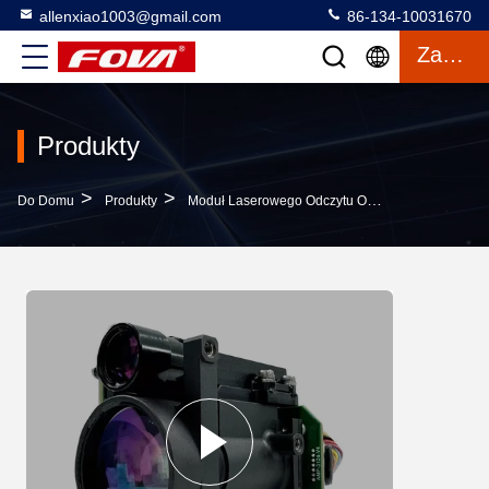
allenxiao1003@gmail.com
86-134-10031670
Zacytować
Produkty
>
>
>
Do Domu
Produkty
Moduł Laserowego Odczytu Odległości
6 Km 