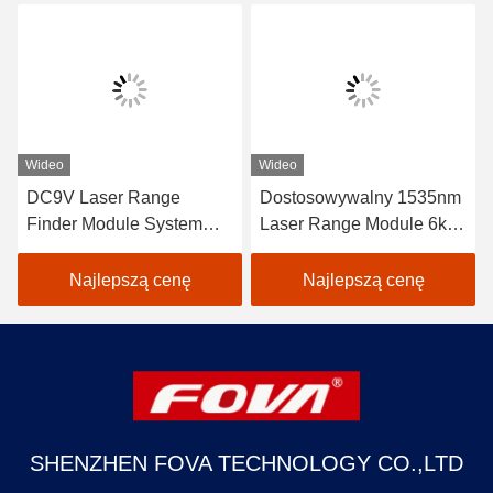
Wideo
Wideo
DC9V Laser Range
Dostosowywalny 1535nm
Finder Module System
Laser Range Module 6km
fotoelektryczny Wykryć
Range Stabilna
odległość docelową 120
wydajność 98%
Najlepszą cenę
Najlepszą cenę
g, pomiar odległości
dokładność YZT-CJ-
laserowej
0610A
SHENZHEN FOVA TECHNOLOGY CO.,LTD