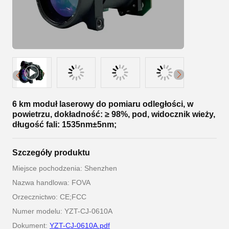
6 km moduł laserowy do pomiaru odległości, w
powietrzu, dokładność: ≥ 98%, pod, widocznik wieży,
długość fali: 1535nm±5nm;
Szczegóły produktu
Miejsce pochodzenia: Shenzhen
Nazwa handlowa: FOVA
Orzecznictwo: CE;FCC
Numer modelu: YZT-CJ-0610A
Dokument:
YZT-CJ-0610A.pdf