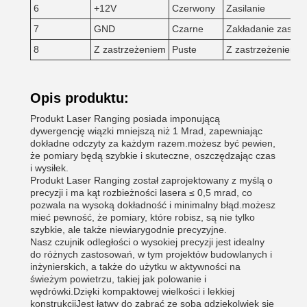
6
+12V
Czerwony
Zasilanie
7
GND
Czarne
Zakładanie zasilan
8
Z zastrzeżeniem
Puste
Z zastrzeżeniem
Opis produktu:
Produkt Laser Ranging posiada imponującą
dywergencję wiązki mniejszą niż 1 Mrad, zapewniając
dokładne odczyty za każdym razem.możesz być pewien,
że pomiary będą szybkie i skuteczne, oszczędzając czas
i wysiłek.
Produkt Laser Ranging został zaprojektowany z myślą o
precyzji i ma kąt rozbieżności lasera ≤ 0,5 mrad, co
pozwala na wysoką dokładność i minimalny błąd.możesz
mieć pewność, że pomiary, które robisz, są nie tylko
szybkie, ale także niewiarygodnie precyzyjne.
Nasz czujnik odległości o wysokiej precyzji jest idealny
do różnych zastosowań, w tym projektów budowlanych i
inżynierskich, a także do użytku w aktywności na
świeżym powietrzu, takiej jak polowanie i
wędrówki.Dzięki kompaktowej wielkości i lekkiej
konstrukcjiJest łatwy do zabrać ze sobą gdziekolwiek się