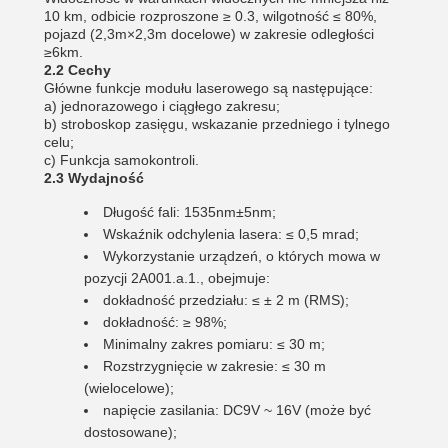
10 km, odbicie rozproszone ≥ 0.3, wilgotność ≤ 80%,
pojazd (2,3m×2,3m docelowe) w zakresie odległości
≥6km.
2.2 Cechy
Główne funkcje modułu laserowego są następujące:
a) jednorazowego i ciągłego zakresu;
b) stroboskop zasięgu, wskazanie przedniego i tylnego
celu;
c) Funkcja samokontroli.
2.3 Wydajność
Długość fali: 1535nm±5nm;
Wskaźnik odchylenia lasera: ≤ 0,5 mrad;
Wykorzystanie urządzeń, o których mowa w
pozycji 2A001.a.1., obejmuje:
dokładność przedziału: ≤ ± 2 m (RMS);
dokładność: ≥ 98%;
Minimalny zakres pomiaru: ≤ 30 m;
Rozstrzygnięcie w zakresie: ≤ 30 m
(wielocelowe);
napięcie zasilania: DC9V ~ 16V (może być
dostosowane);