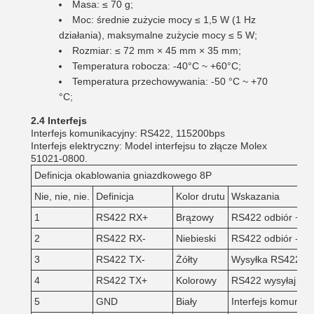
Masa: ≤ 70 g;
Moc: średnie zużycie mocy ≤ 1,5 W (1 Hz
działania), maksymalne zużycie mocy ≤ 5 W;
Rozmiar: ≤ 72 mm × 45 mm × 35 mm;
Temperatura robocza: -40°C ~ +60°C;
Temperatura przechowywania: -50 °C ~ +70
°C;
2.4 Interfejs
Interfejs komunikacyjny: RS422, 115200bps
Interfejs elektryczny: Model interfejsu to złącze Molex
51021-0800.
Definicja okablowania gniazdkowego 8P
Nie, nie, nie.
Definicja
Kolor drutu
Wskazania
1
RS422 RX+
Brązowy
RS422 odbiór +
2
RS422 RX-
Niebieski
RS422 odbiór -
3
RS422 TX-
Żółty
Wysyłka RS422 -
4
RS422 TX+
Kolorowy
RS422 wysyłaj +
5
GND
Biały
Interfejs komunikac