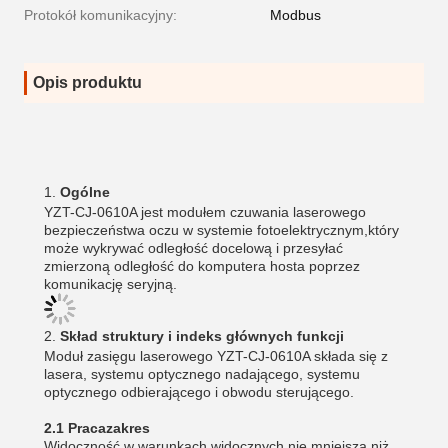
Protokół komunikacyjny:
Modbus
Opis produktu
Ogólne
YZT-CJ-0610A jest modułem czuwania laserowego
bezpieczeństwa oczu w systemie fotoelektrycznym,który
może wykrywać odległość docelową i przesyłać
zmierzoną odległość do komputera hosta poprzez
komunikację seryjną.
Skład struktury i indeks głównych funkcji
Moduł zasięgu laserowego YZT-CJ-0610A składa się z
lasera, systemu optycznego nadającego, systemu
optycznego odbierającego i obwodu sterującego.
2.1 Praca
zakres
Widoczność w warunkach widocznych nie mniejsza niż