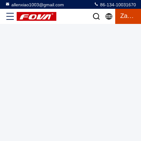
allenxiao1003@gmail.com
86-134-10031670
Wysokiej dokładności czujnik pomiaru odległości laserowej
Zacytować
1535nm,elektroniczne badanie, pomiar odległości laserowej
Moduł laserowego odczytu odległości
2025-03-12
13 wyświetlenia