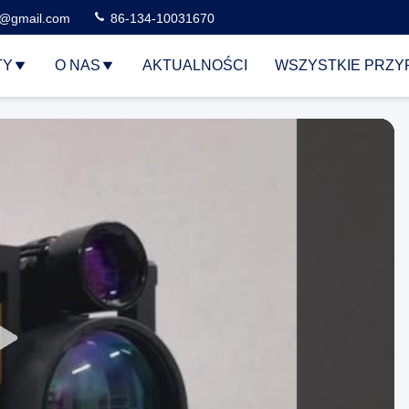
3@gmail.com
86-134-10031670
TY
O NAS
AKTUALNOŚCI
WSZYSTKIE PRZY