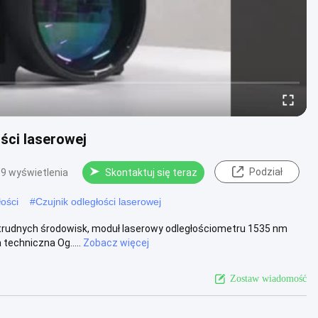
ści laserowej
Podział
9 wyświetlenia
Skontaktuj się teraz
ości
#
Czujnik odległości laserowej
 trudnych środowisk, moduł laserowy odległościometru 1535 nm
techniczna Og.....
Zobacz więcej
Zostaw wiadomość