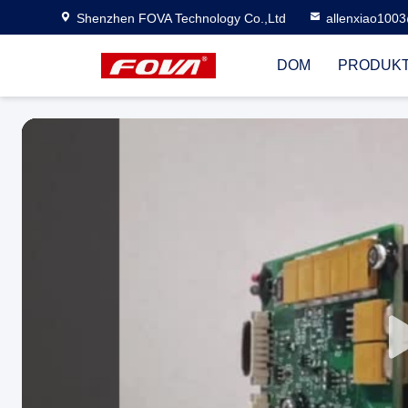
Shenzhen FOVA Technology Co.,Ltd
allenxiao100
DOM
PRODUK