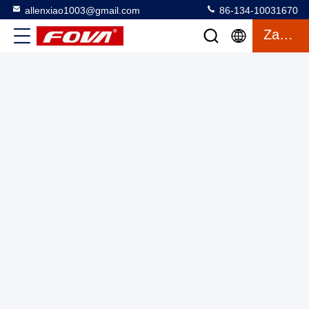
allenxiao1003@gmail.com
86-134-10031670
Moduł laserowy odmierzacz odległości 1535 nm,kompaktowy
Zacytować
i dokładny moduł laserowy odległości dla środowisk
szorstkich, odbicie rozproszone ≥ 0.3, wilgotność ≤ 80%,
Moduł laserowego odczytu odległości
2025-03-27
pojazd (2,3m×2,3m docelowe) w zakresie odległości ≥6km.
2 wyświetlenia