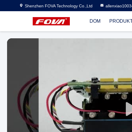
Shenzhen FOVA Technology Co.,Ltd
allenxiao100
DOM
PRODUK