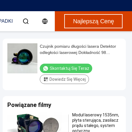
Najlepszą Cenę
PADKI
Czujnik pomiaru długości lasera Detektor
odległości laserowej Dokładność 98
Dokładność pomiaru odległości laserowej
Skontaktuj Się Teraz
Dowiedz Się Więcej
Powiązane filmy
Moduł laserowy 1535nm,
płyta sterująca, zasilacz
prądu stałego, system
optyczny