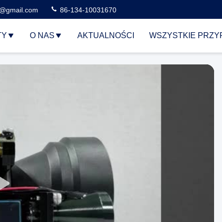
3@gmail.com
86-134-10031670
TY
O NAS
AKTUALNOŚCI
WSZYSTKIE PRZY