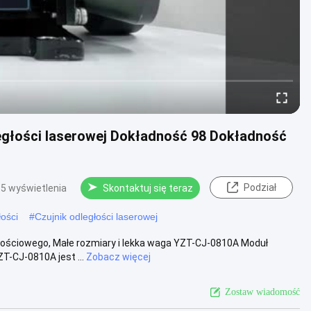
ległości laserowej Dokładność 98 Dokładność
Podział
5 wyświetlenia
Skontaktuj się teraz
ości
#
Czujnik odległości laserowej
ościowego, Małe rozmiary i lekka waga YZT-CJ-0810A Moduł
T-CJ-0810A jest ...
Zobacz więcej
Zostaw wiadomość