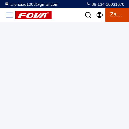
allenxiao1003@gmail.com
86-134-10031670
Wysokiej jakości moduł laserowy licznika odległości, do 3000
Zacytować
metrów czujnik odległości laserowej bezpieczny dla oczu
regulowany częstotliwością 1-10 Hz
Moduł laserowego odczytu odległości
2025-03-13
4 wyświetlenia