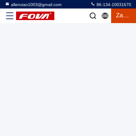
allenxiao1003@gmail.com
86-134-10031670
Zaawansowany 4km 4000m Laser Rangefinder Module With
Zacytować
Good Price, 40km laser long range ranging module,
RS232/RS422, High Precision Distance Sensor dla
Moduł laserowego odczytu odległości
2025-03-13
precyzyjnego wykrywania odległości ≤56g
3 wyświetlenia