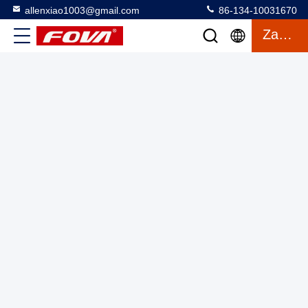
allenxiao1003@gmail.com
86-134-10031670
10 km laserowy odległościomierz Przemysłowy laserowy
Zacytować
odległościomierz mierzy 20-5000m Dokładnie wytrzymuje
temperaturę -40-60\u00b0C
Moduł laserowego odczytu odległości
2025-03-13
3 wyświetlenia