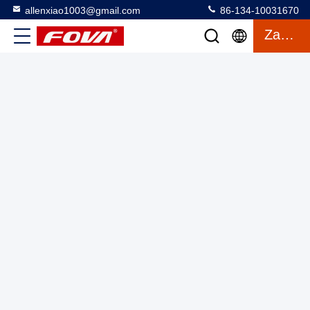
allenxiao1003@gmail.com
86-134-10031670
System wykrywania obrazu dynamicznego zasięgu w
Zacytować
przypadku awarii operacyjnej dużej prędkości
Moduł laserowego odczytu odległości
2025-03-12
10 wyświetlenia